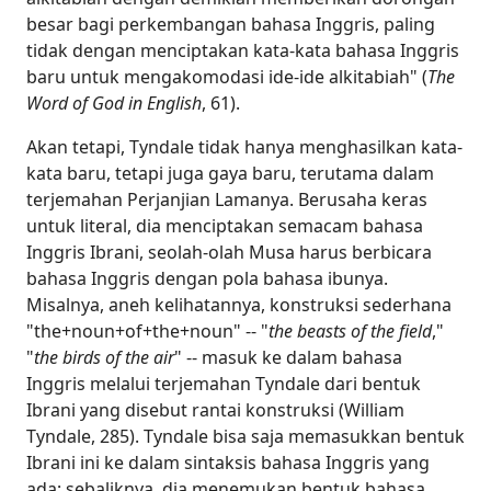
besar bagi perkembangan bahasa Inggris, paling
tidak dengan menciptakan kata-kata bahasa Inggris
baru untuk mengakomodasi ide-ide alkitabiah" (
The
Word of God in English
, 61).
Akan tetapi, Tyndale tidak hanya menghasilkan kata-
kata baru, tetapi juga gaya baru, terutama dalam
terjemahan Perjanjian Lamanya. Berusaha keras
untuk literal, dia menciptakan semacam bahasa
Inggris Ibrani, seolah-olah Musa harus berbicara
bahasa Inggris dengan pola bahasa ibunya.
Misalnya, aneh kelihatannya, konstruksi sederhana
"the+noun+of+the+noun" -- "
the beasts of the field
,"
"
the birds of the air
" -- masuk ke dalam bahasa
Inggris melalui terjemahan Tyndale dari bentuk
Ibrani yang disebut rantai konstruksi (William
Tyndale, 285). Tyndale bisa saja memasukkan bentuk
Ibrani ini ke dalam sintaksis bahasa Inggris yang
ada; sebaliknya, dia menemukan bentuk bahasa