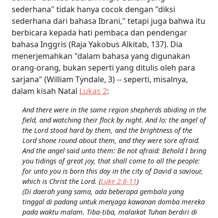
sederhana" tidak hanya cocok dengan "diksi
sederhana dari bahasa Ibrani," tetapi juga bahwa itu
berbicara kepada hati pembaca dan pendengar
bahasa Inggris (Raja Yakobus Alkitab, 137). Dia
menerjemahkan "dalam bahasa yang digunakan
orang-orang, bukan seperti yang ditulis oleh para
sarjana" (William Tyndale, 3) -- seperti, misalnya,
dalam kisah Natal
Lukas 2
:
And there were in the same region shepherds abiding in the
field, and watching their flock by night. And lo: the angel of
the Lord stood hard by them, and the brightness of the
Lord shone round about them, and they were sore afraid.
And the angel said unto them: Be not afraid: Behold I bring
you tidings of great joy, that shall come to all the people:
for unto you is born this day in the city of David a saviour,
which is Christ the Lord
. (
Luke 2:8-11
)
(Di daerah yang sama, ada beberapa gembala yang
tinggal di padang untuk menjaga kawanan domba mereka
pada waktu malam. Tiba-tiba, malaikat Tuhan berdiri di