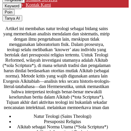
Kontak Kami
Keyword
Partisipasi
Poin
Tanya AI
Artikel ini membahas natur teologi sebagai bidang sains
yang memerlukan analisis mendalam dan sistematis, mirip
dengan ilmu pengetahuan lain, meskipun tidak
menggunakan laboratorium fisik. Dalam prosesnya,
teologi selalu melibatkan ‘knower’ atau individu yang
bertolak dari presuposisi religius tertentu. Untuk Teologi
Reformed, wilayah investigasi utamanya adalah Alkitab
(*sola Scriptura*), di mana seluruh tradisi dan pengalaman
harus dinilai berdasarkan otoritas mutlak Alkitab (sebagai
norma). Metode kritis yang wajib digunakan antara lain
Exegesis Alkitabiah—analisis teks secara historis-teologis-
literal-tatabahasa—dan Hermeneutika, untuk memastikan
bahwa interpretasi teologis benar-benar mewakili
keseluruhan berita dalam Alkitab (*tota Scriptura*).
Tujuan akhir dari aktivitas teologi ini bukanlah sekadar
pencapaian intelektual, melainkan memperkaya iman dan
kehidupan pribadi, sehingga memimpin umat percaya
Natur Teologi (Sains Theologi)
menjalani hidup sesuai dengan kehendak Allah yang
Presuposisi Religius
diwahyukan.
Alkitab sebagai Norma Utama (*Sola Scriptura*)