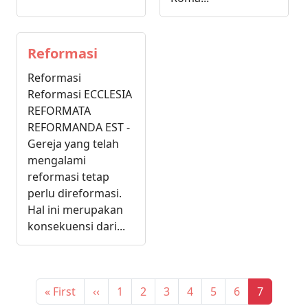
Reformasi
Reformasi
Reformasi ECCLESIA
REFORMATA
REFORMANDA EST -
Gereja yang telah
mengalami
reformasi tetap
perlu direformasi.
Hal ini merupakan
konsekuensi dari...
First page
Previous page
Page
Page
Page
Page
Page
Page
Current 
« First
‹‹
1
2
3
4
5
6
7