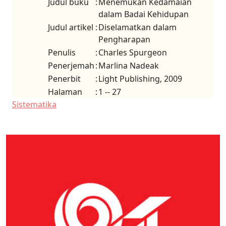
Judul buku
:
Menemukan Kedamaian
dalam Badai Kehidupan
Judul artikel
:
Diselamatkan dalam
Pengharapan
Penulis
:
Charles Spurgeon
Penerjemah
:
Marlina Nadeak
Penerbit
:
Light Publishing, 2009
Halaman
:
1 -- 27
Sistematika